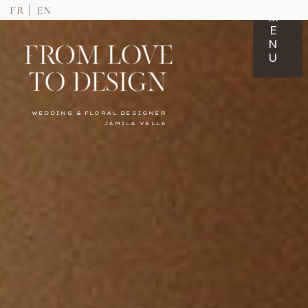
FR
EN
M
E
N
U
WEDDING & FLORAL DESIGNER
JAMILA VELLA